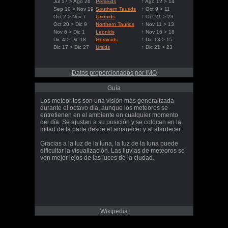
Jul 17 > Ago 26
Perseids
↑ Ago 12 > 14
Sep 10 > Nov 19
Southern Taurids
↑ Oct 9 > 11
Oct 2 > Nov 7
Orionids
↑ Oct 21 > 23
Oct 20 > Dic 9
Northern Taurids
↑ Nov 11 > 13
Nov 6 > Dic 1
Leonids
↑ Nov 16 > 18
Dic 4 > Dic 18
Geminids
↑ Dic 13 > 15
Dic 17 > Dic 27
Ursids
↑ Dic 21 > 23
Datos proporcionados por IMO
Guía
Los meteoritos son una visión más generalizada
durante el octavo día, aunque los meteoros se
entretienen en el ambiente en cualquier momento
del día. Se ajustan a su posición y se colocan en la
mitad de la parte desde el amanecer y al atardecer..
Gracias a la luz de la luna, la luz de la luna puede
dificultar la visualización. Las lluvias de meteoros se
ven mejor lejos de las luces de la ciudad.
Wikipedia