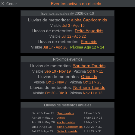
X
Eventos activos en el cielo
Cerrar
Eventos actuales @ 2026-08-10
Lluvias de meteoritos:
alpha Capricornids
Visible
Jul 3 - Ago 15
Lluvias de meteoritos:
Delta Aquariids
Visible
Jul 12 - Ago 22
Lluvias de meteoritos:
Perseids
Visible
Jul 17 - Ago 26
Páxima Ago 12 > 14
Próximos eventos
Lluvias de meteoritos:
Southern Taurids
Visible
Sep 10 - Nov 19
Páxima
Oct 9 > 11
Lluvias de meteoritos:
Orionids
Visible
Oct 2 - Nov 7
Páxima
Oct 21 > 23
Lluvias de meteoritos:
Northern Taurids
Visible
Oct 20 - Dic 9
Páxima
Nov 11 > 13
Lluvias de meteoros anuales
Dic 28 > Ene 12
Quadrantids
↑ Ene 3 > 5
Abr 16 > May 1
Lyrids
↑ Abr 21 > 23
Abr 19 > May 29
eta Aquariids
↑ May 5 > 7
Jul 3 > Ago 15
alpha Capricornids
↑ Jul 29 > 31
Jul 12 > Ago 22
Delta Aquariids
↑ Jul 29 > 31