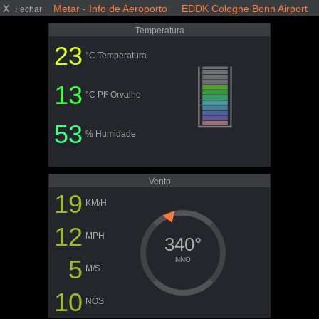
X
Metar - Info de Aeroporto EDDK Cologne Bonn Airport
Fechar
Temperatura
23
°C Temperatura
13
°C Ptº Orvalho
53
% Humidade
Vento
19
KM/H
12
MPH
340°
5
NNO
M/S
10
NÓS