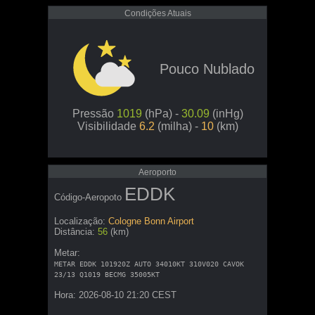
Condições Atuais
Pouco Nublado
Pressão
1019
(hPa) -
30.09
(inHg)
Visibilidade
6.2
(milha) -
10
(km)
Aeroporto
EDDK
Código-Aeropoto
Localização:
Cologne Bonn Airport
Distância:
56
(km)
Metar:
METAR EDDK 101920Z AUTO 34010KT 310V020 CAVOK
23/13 Q1019 BECMG 35005KT
Hora: 2026-08-10 21:20 CEST