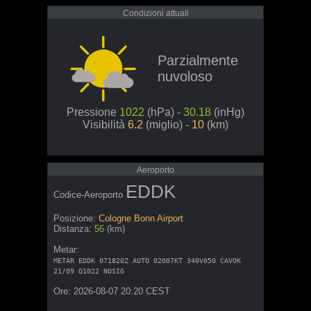
Condizioni attuali
Parzialmente
nuvoloso
Pressione
1022
(hPa) -
30.18
(inHg)
Visibilità
6.2
(miglio) -
10
(km)
Aeroporto
EDDK
Codice-Aeroporto
Posizione:
Cologne Bonn Airport
Distanza:
56
(km)
Metar:
METAR EDDK 071820Z AUTO 02007KT 340V050 CAVOK
21/09 Q1022 NOSIG
Ore: 2026-08-07 20:20 CEST