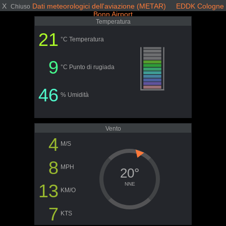
X
Dati meteorologici dell'aviazione (METAR) EDDK Cologne
Chiuso
Bonn Airport
Temperatura
21
°C Temperatura
9
°C Punto di rugiada
46
% Umidità
Vento
4
M/S
8
MPH
20°
13
NNE
KM/O
7
KTS