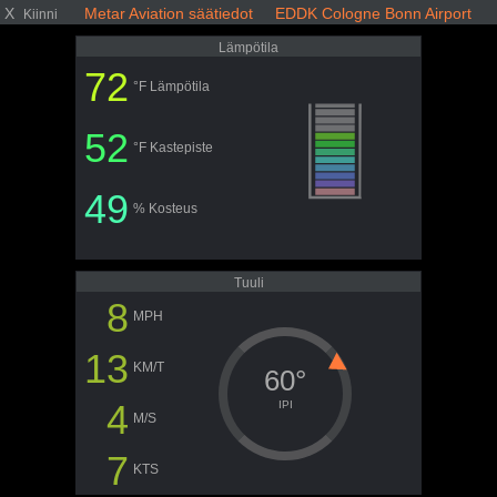
X
Metar Aviation säätiedot EDDK Cologne Bonn Airport
Kiinni
Lämpötila
72
°F Lämpötila
52
°F Kastepiste
49
% Kosteus
Tuuli
8
MPH
13
KM/T
60°
4
IPI
M/S
7
KTS