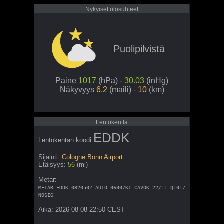
Nykyiset olosuhteet
Puolipilvistä
Paine
1017
(hPa) -
30.03
(inHg)
Näkyvyys
6.2
(maili) -
10
(km)
Lentokenttä
EDDK
Lentokentän koodi
Sijainti:
Cologne Bonn Airport
Etäisyys:
56
(mi)
Metar:
METAR EDDK 082050Z AUTO 06007KT CAVOK 22/11 Q1017
NOSIG
Aika: 2026-08-08 22:50 CEST