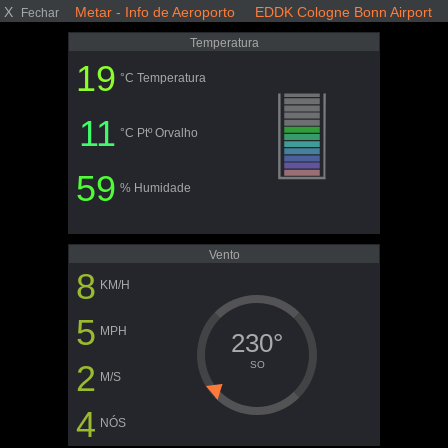
X
Metar - Info de Aeroporto EDDK Cologne Bonn Airport
Fechar
Temperatura
19
°C Temperatura
11
°C Ptº Orvalho
59
% Humidade
Vento
8
KM/H
5
MPH
230°
2
SO
M/S
4
NÓS