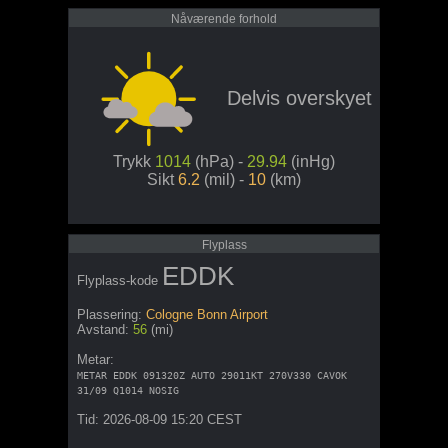
Nåværende forhold
Delvis overskyet
Trykk
1014
(hPa) -
29.94
(inHg)
Sikt
6.2
(mil) -
10
(km)
Flyplass
EDDK
Flyplass-kode
Plassering:
Cologne Bonn Airport
Avstand:
56
(mi)
Metar:
METAR EDDK 091320Z AUTO 29011KT 270V330 CAVOK
31/09 Q1014 NOSIG
Tid: 2026-08-09 15:20 CEST