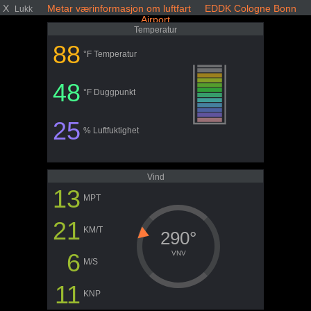
X
Metar værinformasjon om luftfart EDDK Cologne Bonn
Lukk
Airport
Temperatur
88
°F Temperatur
48
°F Duggpunkt
25
% Luftfuktighet
Vind
13
MPT
21
KM/T
290°
6
VNV
M/S
11
KNP