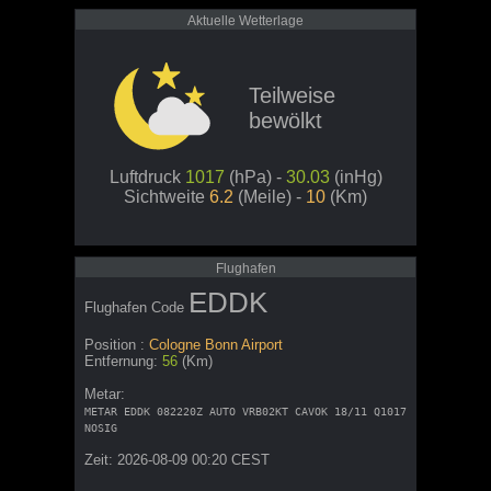
Aktuelle Wetterlage
Teilweise
bewölkt
Luftdruck
1017
(hPa) -
30.03
(inHg)
Sichtweite
6.2
(Meile) -
10
(Km)
Flughafen
EDDK
Flughafen Code
Position :
Cologne Bonn Airport
Entfernung:
56
(Km)
Metar:
METAR EDDK 082220Z AUTO VRB02KT CAVOK 18/11 Q1017
NOSIG
Zeit: 2026-08-09 00:20 CEST