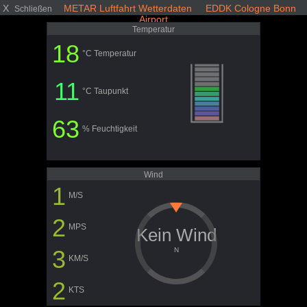
X
METAR Luftfahrt Wetterdaten EDDK Cologne Bonn
Schließen
Airport
Temperatur
18
°C Temperatur
11
°C Taupunkt
63
% Feuchtigkeit
Wind
1
M/S
2
MPS
Kein Wind
3
N
KM/S
2
KTS