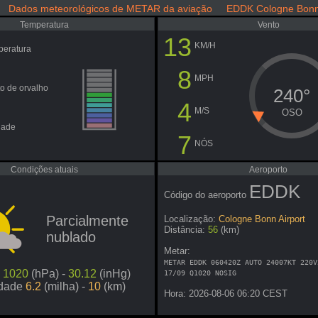
Dados meteorológicos de METAR da aviação EDDK Cologne Bonn 
Temperatura
Vento
13
KM/H
peratura
8
MPH
o de orvalho
240°
4
M/S
OSO
dade
7
NÓS
Condições atuais
Aeroporto
EDDK
Código do aeroporto
Parcialmente
Localização:
Cologne Bonn Airport
Distância:
56
(km)
nublado
Metar:
METAR EDDK 060420Z AUTO 24007KT 220V
o
1020
(hPa) -
30.12
(inHg)
17/09 Q1020 NOSIG
idade
6.2
(milha) -
10
(km)
Hora: 2026-08-06 06:20 CEST