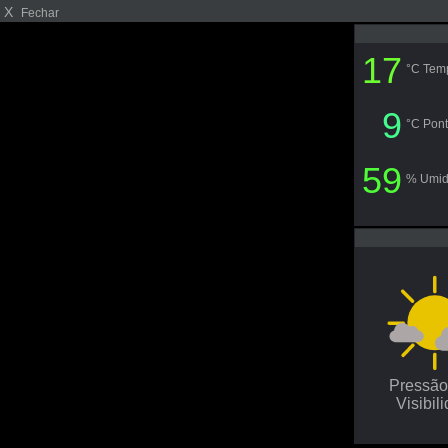
X
Fechar
17
°C Tem
9
°C Pont
59
% Umi
Pressã
Visibil