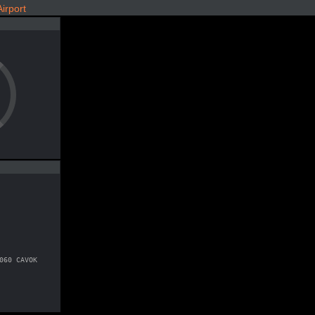
irport
060 CAVOK