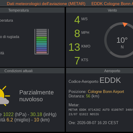
Dati meteorologici dell'aviazione (METAR) EDDK Cologne Bonn A
Temperatura
Vento
4
M/S
peratura
8
MPH
o di rugiada
10°
13
KM/O
N
ità
7
KTS
Condizioni attuali
Aeroporto
EDDK
Codice-Aeroporto
Parzialmente
Posizione:
Cologne Bonn Airport
Distanza:
56
(km)
nuvoloso
Metar:
METAR EDDK 071420Z AUTO 01007KT 340V
ne
1022
(hPa) -
30.18
(inHg)
23/07 Q1022 NOSIG
lità
6.2
(miglio) -
10
(km)
Ore: 2026-08-07 16:20 CEST