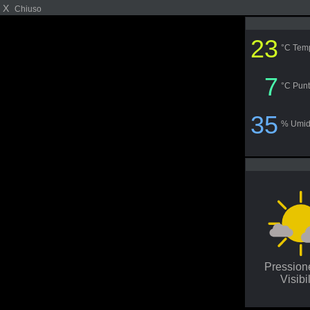
X
Chiuso
23
°C Tem
7
°C Punt
35
% Umid
Pressio
Visibi