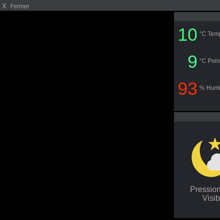
X
Fermer
10
°C Tem
9
°C Poin
93
% Humi
Pressio
Visib