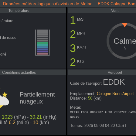
Données météorologiques d'aviation de Metar EDDK Cologne Bonn
Température
Vent
1
M/S
pérature
2
MPH
t de rosée
Calm
3
KM/H
N
dité
2
KTS
Conditions actuelles
Aéroport
EDDK
Code de l'aéroport
Partiellement
Emplacement:
Cologne Bonn Airport
Distance:
56
(km)
nuageux
Metar:
METAR EDDK 080220Z AUTO VRB02KT CAVO
n
1023
(hPa) -
30.21
(inHg)
NOSIG
ilité
6.2
(mile) -
10
(km)
Temps: 2026-08-08 04:20 CEST