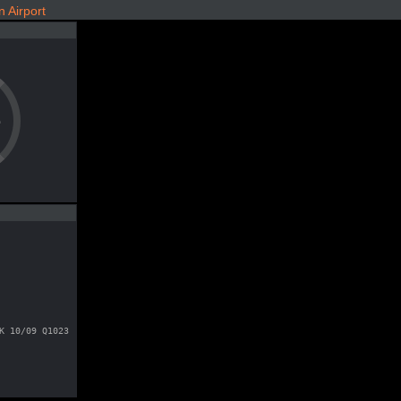
 Airport
e
K 10/09 Q1023