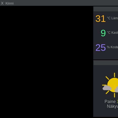
X
Kiinni
31
°C Lämp
9
°C Kast
25
% Kost
Paine
Näky