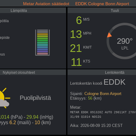
Metar Aviation säätiedot EDDK Cologne Bonn Airport
Lämpötila
Tuuli
6
M/S
ötila
13
MPH
episte
290°
21
KM/T
LPL
eus
11
KTS
Nykyiset olosuhteet
Lentokenttä
EDDK
Lentokentän koodi
Sijainti:
Cologne Bonn Airport
Puolipilvistä
Etäisyys:
56
(km)
Metar:
METAR EDDK 091320Z AUTO 29011KT 270V
1014
(hPa) -
29.94
(inHg)
31/09 Q1014 NOSIG
vyys
6.2
(maili) -
10
(km)
Aika: 2026-08-09 15:20 CEST