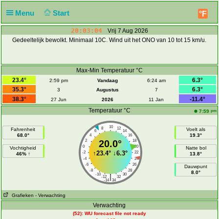
Menu
Start
°F
20:03:04
Vrij 7 Aug 2026
Gedeeltelijk bewolkt. Minimaal 10C. Wind uit het ONO van 10 tot 15 km/u.
Max-Min Temperatuur °C
23.4°
6.3°
2:59 pm
Vandaag
6:24 am
35.3°
6.3°
3
Augustus
7
38.3°
-11.4°
27 Jun
2026
11 Jan
Temperatuur °C
pm
7:59
10
8
12
Fahrenheit
Voelt als
6
14
68.0°
19.3°
4
16
2
20.0°
18
0
20
Vochtigheid
Natte bol
↑
23.4°
↓
6.3°
-2
22
46% ↑
13.8°
-4
24
-6
26
Dauwpunt
-8
28
8.0°
-10
30
|
-12
32
-14
34
Grafieken
- Verwachting
Verwachting
(52): WU forecast file not ready