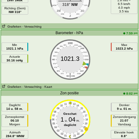
Zeer zwak
1.8 m/s =
6.5 km/h
318°
NW
WZW
OZO
4.0 mph
Richting (Gem)
ZW
ZO
3.5 kts
NW 318°
ZZW
ZZO
Z
Grafieken
- Verwachting
Barometer - hPa
pm
7:59
1000
Min
Max
997
1003
994
1006
1021.1 hPa
1023.2 hPa
991
1009
988
1012
Actuele
985
1015
1021.3
30.16 inHg
982
1018
979
1021
976
1024
973
1027
|
970
1030
964
1036
Grafieken
- Verwachting
- Kaart
Zon positie
pm
8:02
11
13
Daglicht
Donker
10
14
14 u. 58 m.
09
15
9 u. 01 m.
08
16
Geschat:
07
17
Zonsopkomst
Zonsondergang
1
04
06
18
06:10
u.
m.
21:07
05
19
Morgen
Vandaag
daglicht
04
20
03
21
Azimuth
Elevatie hoek
02
22
284.8° WNW
01
23
8.8°