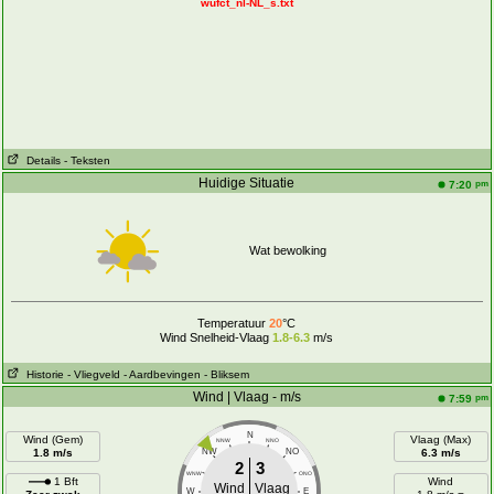
wufct_nl-NL_s.txt
Details
- Teksten
Huidige Situatie
pm
7:20
Wat bewolking
Temperatuur
20
°C
Wind Snelheid-Vlaag
1.8-6.3
m/s
Historie
- Vliegveld
- Aardbevingen
- Bliksem
Wind | Vlaag - m/s
pm
7:59
N
Wind (Gem)
Vlaag (Max)
NNW
NNO
1.8 m/s
NW
NO
6.3 m/s
2
3
WNW
ONO
1 Bft
Wind
Wind
Vlaag
W
E