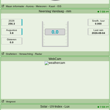
Maan informatie
- Aurora
- Meteoren
- Kaart
- ISS
Neerslag Vandaag - mm
pm
7:59
2026
Snelh. /uur
256.3
0.000
Augustus
Last rain
0.0
3.8
2026-08-04
Gisteren
0.0
Grafieken
- Verwachting
- Radar
WebCam
Vergroot
Solar - UV-Index - Lux
pm
7:59