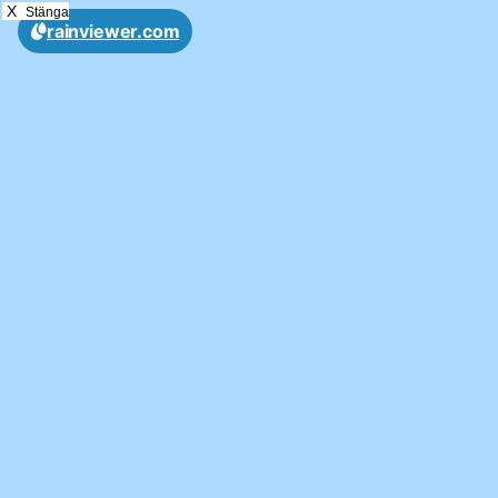
X
Stänga