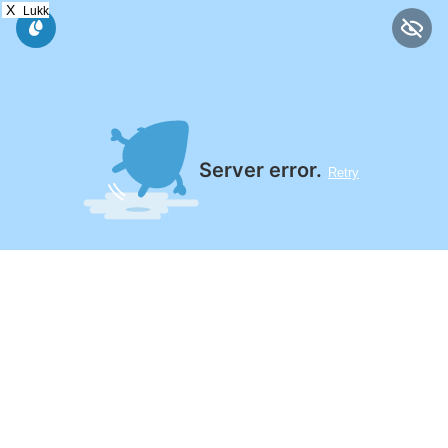
X
Lukk