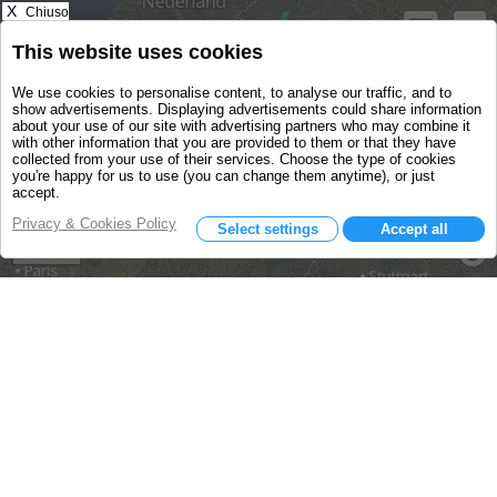
X
Chiuso