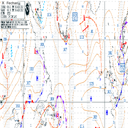
X
Fechar