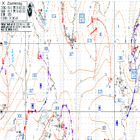
X
Zamknij