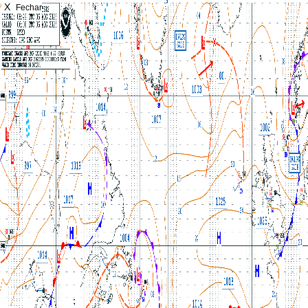
X
Fechar