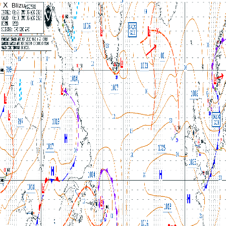
X
Blizu