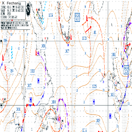
X
Fechar