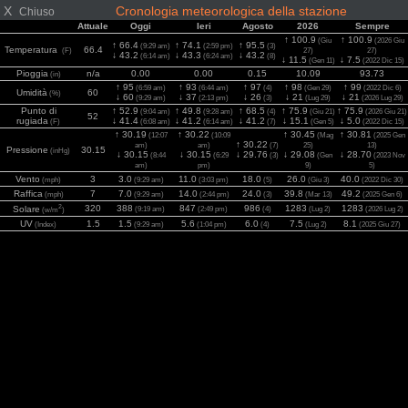
X
Cronologia meteorologica della stazione
Chiuso
Attuale
Oggi
Ieri
Agosto
2026
Sempre
↑ 100.9
↑ 100.9
(Giu
(2026 Giu
↑ 66.4
↑ 74.1
↑ 95.5
(9:29 am)
(2:59 pm)
(3)
Temperatura
66.4
(F)
27)
27)
↓ 43.2
↓ 43.3
↓ 43.2
(6:14 am)
(6:24 am)
(8)
↓ 11.5
↓ 7.5
(Gen 11)
(2022 Dic 15)
Pioggia
n/a
0.00
0.00
0.15
10.09
93.73
(in)
↑ 95
↑ 93
↑ 97
↑ 98
↑ 99
(6:59 am)
(6:44 am)
(4)
(Gen 29)
(2022 Dic 6)
Umidità
60
(%)
↓ 60
↓ 37
↓ 26
↓ 21
↓ 21
(9:29 am)
(2:13 pm)
(3)
(Lug 29)
(2026 Lug 29)
Punto di
↑ 52.9
↑ 49.8
↑ 68.5
↑ 75.9
↑ 75.9
(9:04 am)
(9:28 am)
(4)
(Giu 21)
(2026 Giu 21)
52
rugiada
↓ 41.4
↓ 41.2
↓ 41.2
↓ 15.1
↓ 5.0
(F)
(6:08 am)
(6:14 am)
(7)
(Gen 5)
(2022 Dic 15)
↑ 30.19
↑ 30.22
↑ 30.45
↑ 30.81
(12:07
(10:09
(Mag
(2025 Gen
↑ 30.22
am)
am)
(7)
25)
13)
Pressione
30.15
(inHg)
↓ 30.15
↓ 30.15
↓ 29.76
↓ 29.08
↓ 28.70
(8:44
(6:29
(3)
(Gen
(2023 Nov
am)
pm)
9)
5)
Vento
3
3.0
11.0
18.0
26.0
40.0
(mph)
(9:29 am)
(3:03 pm)
(5)
(Giu 3)
(2022 Dic 30)
Raffica
7
7.0
14.0
24.0
39.8
49.2
(mph)
(9:29 am)
(2:44 pm)
(3)
(Mar 13)
(2025 Gen 6)
2
320
388
847
986
1283
1283
Solare
(9:19 am)
(2:49 pm)
(4)
(Lug 2)
(2026 Lug 2)
(w/m
)
UV
1.5
1.5
5.6
6.0
7.5
8.1
(Index)
(9:29 am)
(1:04 pm)
(4)
(Lug 2)
(2025 Giu 27)