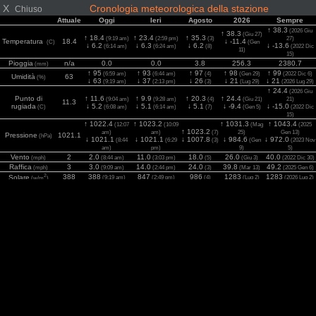
X
Cronologia meteorologica della stazione
Chiuso
Attuale
Oggi
Ieri
Agosto
2026
Sempre
↑ 38.3
(2026 Giu
↑ 38.3
(Giu 27)
↑ 18.4
↑ 23.4
↑ 35.3
(9:19 am)
(2:59 pm)
(3)
27)
Temperatura
18.4
↓ -11.4
(C)
(Gen
↓ 6.2
↓ 6.3
↓ 6.2
↓ -13.6
(6:14 am)
(6:24 am)
(8)
(2022 Dic
11)
15)
Pioggia
n/a
0.0
0.0
3.8
256.3
2380.7
(mm)
↑ 95
↑ 93
↑ 97
↑ 98
↑ 99
(6:59 am)
(6:44 am)
(4)
(Gen 29)
(2022 Dic 6)
Umidità
63
(%)
↓ 63
↓ 37
↓ 26
↓ 21
↓ 21
(9:19 am)
(2:13 pm)
(3)
(Lug 29)
(2026 Lug 29)
↑ 24.4
(2026 Giu
Punto di
↑ 11.6
↑ 9.9
↑ 20.3
↑ 24.4
(9:04 am)
(9:28 am)
(4)
(Giu 21)
21)
11.3
rugiada
↓ 5.2
↓ 5.1
↓ 5.1
↓ -9.4
↓ -15.0
(C)
(6:08 am)
(6:14 am)
(7)
(Gen 5)
(2022 Dic
15)
↑ 1022.4
↑ 1023.2
↑ 1031.3
↑ 1043.4
(12:07
(10:09
(Mag
(2025
↑ 1023.2
am)
am)
(7)
25)
Gen 13)
Pressione
1021.1
(hPa)
↓ 1021.1
↓ 1021.1
↓ 1007.8
↓ 984.6
↓ 972.0
(8:44
(6:29
(3)
(Gen
(2023 Nov
am)
pm)
9)
5)
Vento
2
2.0
11.0
18.0
26.0
40.0
(mph)
(8:44 am)
(3:03 pm)
(5)
(Giu 3)
(2022 Dic 30)
Raffica
3
3.0
14.0
24.0
39.8
49.2
(mph)
(9:09 am)
(2:44 pm)
(3)
(Mar 13)
(2025 Gen 6)
2
388
388
847
986
1283
1283
Solare
(9:19 am)
(2:49 pm)
(4)
(Lug 2)
(2026 Lug 2)
(w/m
)
UV
1.3
1.3
5.6
6.0
7.5
8.1
(Index)
(9:13 am)
(1:04 pm)
(4)
(Lug 2)
(2025 Giu 27)