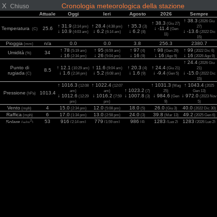
X
Cronologia meteorologica della stazione
Chiuso
Attuale
Oggi
Ieri
Agosto
2026
Sempre
↑ 38.3
(2026 Giu
↑ 38.3
(Giu 27)
↑ 31.9
↑ 28.4
↑ 35.3
(2:14 pm)
(4:38 pm)
(3)
27)
Temperatura
25.6
↓ -11.4
(C)
(Gen
↓ 10.9
↓ 6.2
↓ 6.2
↓ -13.6
(4:03 am)
(6:14 am)
(8)
(2022 Dic
11)
15)
Pioggia
n/a
0.0
0.0
3.8
256.3
2380.7
(mm)
↑ 78
↑ 95
↑ 97
↑ 98
↑ 99
(5:19 am)
(6:59 am)
(4)
(Gen 29)
(2022 Dic 6)
Umidità
34
(%)
↓ 16
↓ 26
↓ 16
↓ 16
↓ 16
(2:34 pm)
(5:04 pm)
(9)
(Ago 9)
(2026 Ago 9)
↑ 24.4
(2026 Giu
Punto di
↑ 12.1
↑ 11.6
↑ 20.3
↑ 24.4
(10:29 am)
(9:04 am)
(4)
(Giu 21)
21)
8.5
rugiada
↓ 1.6
↓ 5.2
↓ 1.6
↓ -9.4
↓ -15.0
(C)
(2:34 pm)
(6:08 am)
(9)
(Gen 5)
(2022 Dic
15)
↑ 1016.3
↑ 1022.4
↑ 1031.3
↑ 1043.4
(12:08
(12:07
(Mag
(2025
↑ 1023.2
am)
am)
(7)
25)
Gen 13)
Pressione
1013.4
(hPa)
↓ 1012.6
↓ 1016.2
↓ 1007.8
↓ 984.6
↓ 972.0
(12:29
(7:59
(3)
(Gen
(2023 Nov
pm)
pm)
9)
5)
Vento
4
15.0
12.0
18.0
26.0
40.0
(mph)
(2:34 pm)
(5:08 pm)
(5)
(Giu 3)
(2022 Dic 30)
Raffica
6
17.0
13.0
24.0
39.8
49.2
(mph)
(1:34 pm)
(2:58 pm)
(3)
(Mar 13)
(2025 Gen 6)
2
53
916
779
986
1283
1283
Solare
(2:14 pm)
(1:59 pm)
(4)
(Lug 2)
(2026 Lug 2)
(w/m
)
UV
0
5.7
5.5
6.0
7.5
8.1
(Index)
(2:04 pm)
(1:14 pm)
(4)
(Lug 2)
(2025 Giu 27)