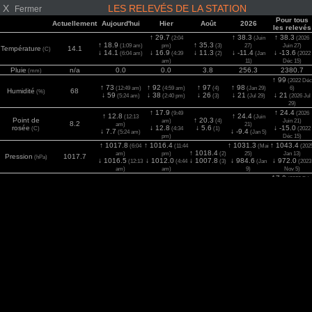
X
LES RELEVÉS DE LA STATION
Fermer
Pour tous
Actuellement
Aujourd'hui
Hier
Août
2026
les relevés
↑ 29.7
↑ 38.3
↑ 38.3
(2:04
(Juin
(2026
↑ 18.9
↑ 35.3
(1:09 am)
pm)
(3)
27)
Juin 27)
Température
14.1
(C)
↓ 14.1
↓ 16.9
↓ 11.3
↓ -11.4
↓ -13.6
(6:04 am)
(4:39
(2)
(Jan
(2022
am)
11)
Déc 15)
Pluie
n/a
0.0
0.0
3.8
256.3
2380.7
(mm)
↑ 99
(2022 Déc
↑ 73
↑ 92
↑ 97
↑ 98
(12:49 am)
(4:59 am)
(4)
(Jan 29)
6)
Humidité
68
(%)
↓ 59
↓ 38
↓ 26
↓ 21
↓ 21
(5:24 am)
(2:40 pm)
(3)
(Jul 29)
(2026 Jul
29)
↑ 17.9
↑ 24.4
(9:49
(2026
↑ 12.8
↑ 24.4
(12:13
(Juin
Point de
↑ 20.3
am)
(4)
Juin 21)
8.2
am)
21)
rosée
↓ 12.8
↓ 5.6
↓ -15.0
(C)
(4:34
(1)
(2022
↓ 7.7
↓ -9.4
(5:24 am)
(Jan 5)
pm)
Déc 15)
↑ 1017.8
↑ 1016.4
↑ 1031.3
↑ 1043.4
(6:04
(11:44
(Mai
(202
↑ 1018.4
am)
pm)
(2)
25)
Jan 13)
Pression
1017.7
(hPa)
↓ 1016.5
↓ 1012.0
↓ 1007.8
↓ 984.6
↓ 972.0
(12:13
(4:44
(3)
(Jan
(2023
am)
am)
9)
Nov 5)
17.9
(2022 Déc
Vent
1.3
2.7
8.1
8.1
11.6
(m/s)
(5:14 am)
(3:44 pm)
(5)
(Juin 3)
30)
22.0
(2025 Jan
Rafale
1.3
4.5
9.8
10.7
17.8
(m/s)
(1:04 am)
(3:04 pm)
(3)
(Mar 13)
6)
1283
(2026 Jul
2
0
0
911
986
1283
Solaire
(12:09 am)
(2:04 pm)
(4)
(Jul 2)
(w/m
)
2)
8.1
(2025 Juin
UV
0
0.0
5.9
6.0
7.5
(Index)
(12:09 am)
(12:34 pm)
(4)
(Jul 2)
27)