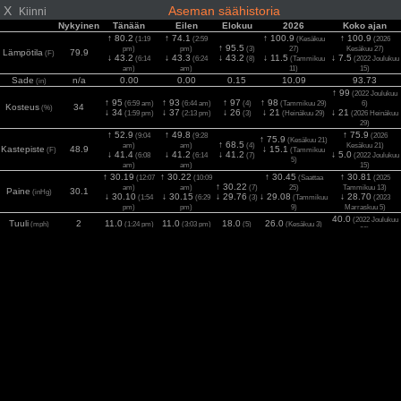
X
Aseman säähistoria
Kiinni
Nykyinen
Tänään
Eilen
Elokuu
2026
Koko ajan
↑ 80.2
↑ 74.1
↑ 100.9
↑ 100.9
(1:19
(2:59
(Kesäkuu
(2026
↑ 95.5
pm)
pm)
(3)
27)
Kesäkuu 27)
Lämpötila
79.9
(F)
↓ 43.2
↓ 43.3
↓ 43.2
↓ 11.5
↓ 7.5
(6:14
(6:24
(8)
(Tammikuu
(2022 Joulukuu
am)
am)
11)
15)
Sade
n/a
0.00
0.00
0.15
10.09
93.73
(in)
↑ 99
(2022 Joulukuu
↑ 95
↑ 93
↑ 97
↑ 98
(6:59 am)
(6:44 am)
(4)
(Tammikuu 29)
6)
Kosteus
34
(%)
↓ 34
↓ 37
↓ 26
↓ 21
↓ 21
(1:59 pm)
(2:13 pm)
(3)
(Heinäkuu 29)
(2026 Heinäkuu
29)
↑ 52.9
↑ 49.8
↑ 75.9
(9:04
(9:28
(2026
↑ 75.9
(Kesäkuu 21)
↑ 68.5
am)
am)
(4)
Kesäkuu 21)
Kastepiste
48.9
↓ 15.1
(F)
(Tammikuu
↓ 41.4
↓ 41.2
↓ 41.2
↓ 5.0
(6:08
(6:14
(7)
(2022 Joulukuu
5)
am)
am)
15)
↑ 30.19
↑ 30.22
↑ 30.45
↑ 30.81
(12:07
(10:09
(Saattaa
(2025
↑ 30.22
am)
am)
(7)
25)
Tammikuu 13)
Paine
30.1
(inHg)
↓ 30.10
↓ 30.15
↓ 29.76
↓ 29.08
↓ 28.70
(1:54
(6:29
(3)
(Tammikuu
(2023
pm)
pm)
9)
Marraskuu 5)
40.0
(2022 Joulukuu
Tuuli
2
11.0
11.0
18.0
26.0
(mph)
(1:24 pm)
(3:03 pm)
(5)
(Kesäkuu 3)
30)
49.2
(2025
Puhuri
6
12.0
14.0
24.0
39.8
(mph)
(11:57 am)
(2:44 pm)
(3)
(Maaliskuu 13)
Tammikuu 6)
1283
(2026 Heinäkuu
2
779
779
847
986
1283
Aurinko
(1:59 pm)
(2:49 pm)
(4)
(Heinäkuu 2)
(w/m
)
2)
8.1
(2025 Kesäkuu
UV
5.5
5.5
5.6
6.0
7.5
(Index)
(1:14 pm)
(1:04 pm)
(4)
(Heinäkuu 2)
27)