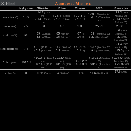
X
Aseman säähistoria
Kiinni
Nykyinen
Tänään
Eilen
Elokuu
2026
Koko ajan
↑ 14.7
↑ 38.3
(12:08
(2026
↑ 38.3
(Kesäkuu 27)
↑ 28.4
↑ 35.3
am)
(4:38 pm)
(3)
Kesäkuu 27)
Lämpötila
13.9
↓ -11.4
(C)
(Tammikuu
↓ 13.9
↓ 6.2
↓ 6.2
↓ -13.6
(12:23
(6:14 am)
(8)
(2022
11)
am)
Joulukuu 15)
Sade
n/a
0.0
0.0
3.8
256.3
2380.7
(mm)
↑ 99
(2022
↑ 65
↑ 95
↑ 97
↑ 98
(12:23 am)
(6:59 am)
(4)
(Tammikuu 29)
Joulukuu 6)
Kosteus
65
(%)
↓ 62
↓ 26
↓ 26
↓ 21
↓ 21
(12:08 am)
(5:04 pm)
(3)
(Heinäkuu 29)
(2026
Heinäkuu 29)
↑ 24.4
(2026
↑ 7.6
↑ 11.6
↑ 20.3
↑ 24.4
(12:14 am)
(9:04 am)
(4)
(Kesäkuu 21)
Kesäkuu 21)
Kastepiste
7.4
(C)
↓ 7.4
↓ 5.2
↓ 5.1
↓ -9.4
↓ -15.0
(12:08 am)
(6:08 am)
(7)
(Tammikuu 5)
(2022
Joulukuu 15)
↑ 1016.3
↑ 1022.4
↑ 1031.3
↑ 1043.4
(12:08
(12:07
(Saattaa
(2025
↑ 1023.2
am)
am)
(7)
25)
Tammikuu 13)
Paine
1016.3
(hPa)
↓ 1016.2
↓ 1016.2
↓ 1007.8
↓ 984.6
↓ 972.0
(12:20
(7:59
(3)
(Tammikuu
(2023
am)
pm)
9)
Marraskuu 5)
17.9
(2022
Tuuli
0
0.0
5.4
8.1
11.6
(m/s)
(12:08 am)
(5:08 pm)
(5)
(Kesäkuu 3)
Joulukuu 30)
22.0
(2025
Puhuri
0
0.4
5.8
10.7
17.8
(m/s)
(12:14 am)
(2:58 pm)
(3)
(Maaliskuu 13)
Tammikuu 6)
1283
(2026
2
0
0
779
986
1283
Aurinko
(12:08 am)
(1:59 pm)
(4)
(Heinäkuu 2)
(w/m
)
Heinäkuu 2)
8.1
(2025 Kesäkuu
UV
0
0.0
5.5
6.0
7.5
(Index)
(12:08 am)
(1:14 pm)
(4)
(Heinäkuu 2)
27)