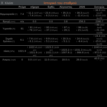
X
Ιστορικό του σταθμού
Κλείσε
Ρεύμα
σήμερα
Εχθές
Αύγουστος
2026
Συνεχώς
↑ 38.3
(2026
↑ 11.1
↑ 23.4
↑ 35.3
↑ 38.3
(12:07 am)
(2:59 pm)
(3)
(Ιούν27)
Ιούν27)
θερμοκρασία
7.4
(C)
↓ 7.4
↓ 6.3
↓ 6.3
↓ -11.4
↓ -13.6
(3:53 am)
(6:24 am)
(7)
(Ιάν11)
(2022
Δεκ15)
Βροχή
n/a
0.0
0.0
3.8
256.3
2380.7
(mm)
↑ 99
(2022
↑ 91
↑ 93
↑ 97
↑ 98
(3:49 am)
(6:44 am)
(4)
(Ιάν29)
Δεκ6)
Υγρασία
91
(%)
↓ 79
↓ 37
↓ 26
↓ 21
↓ 21
(12:07 am)
(2:13 pm)
(3)
(Ιούλ29)
(2026
Ιούλ29)
↑ 24.4
(2026
Σημείο
↑ 7.6
↑ 9.9
↑ 20.3
↑ 24.4
(12:07 am)
(9:28 am)
(4)
(Ιούν21)
Ιούν21)
6.1
δρόσου
↓ 6.1
↓ 5.1
↓ 5.1
↓ -9.4
↓ -15.0
(C)
(3:43 am)
(6:14 am)
(7)
(Ιάν5)
(2022
Δεκ15)
↑ 1022.4
↑ 1023.2
↑ 1043.4
(12:07
(10:09
(2025
↑ 1023.2
↑ 1031.3
am)
am)
(7)
(Μάιος25)
Ιάν13)
πίεση
1021.9
(hPa)
↓ 1021.9
↓ 1021.1
↓ 1007.8
↓ 984.6
↓ 972.0
(3:43
(6:29
(3)
(Ιάν9)
(2023
am)
pm)
Νοέ5)
40.0
(2022
Ανεμος
0
0.0
11.0
18.0
26.0
(mph)
(12:07 am)
(3:03 pm)
(5)
(Ιούν3)
Δεκ30)
Ριπή
0
0.0
14.0
24.0
39.8
49.2
(mph)
(12:07 am)
(2:44 pm)
(3)
(Μάρ13)
(2025 Ιάν6)
1283
(2026
2
0
0
847
986
1283
Ηλιακός
(12:07 am)
(2:49 pm)
(4)
(Ιούλ2)
(w/m
)
Ιούλ2)
8.1
(2025
UV
0
0.0
5.6
6.0
7.5
(Index)
(12:07 am)
(1:04 pm)
(4)
(Ιούλ2)
Ιούν27)