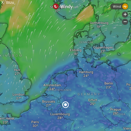
X
Blizu