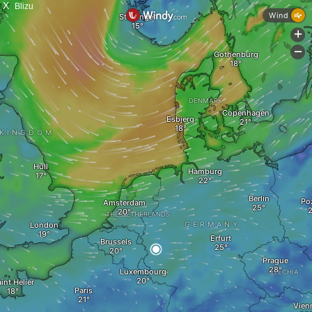
X
Blizu