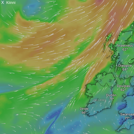
X
Kiinni