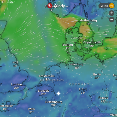
X
Sluiten