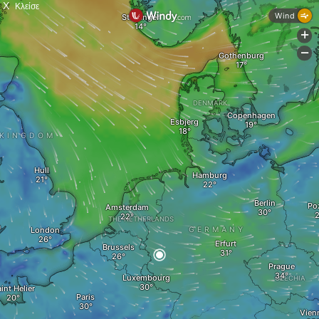
X
Κλείσε