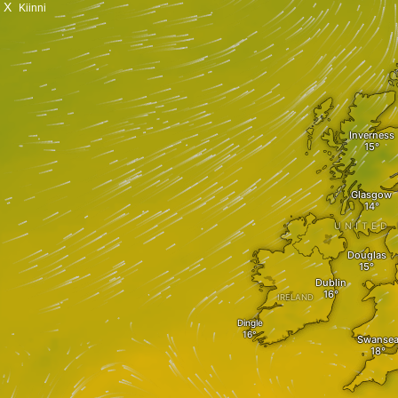
X
Kiinni