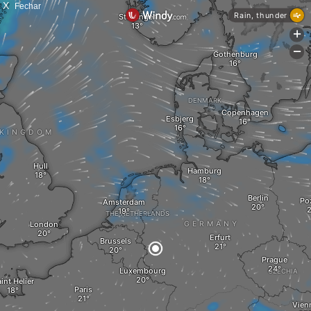
X
Fechar