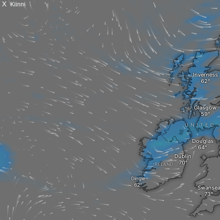
X
Kiinni