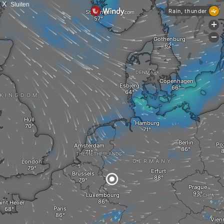
X
Sluiten