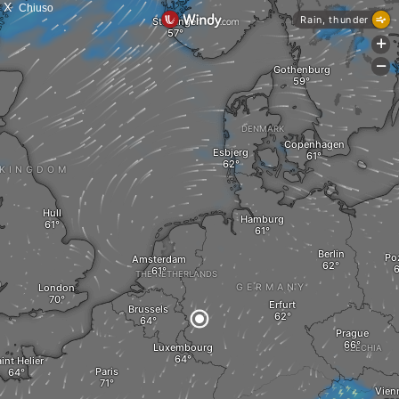
X
Chiuso