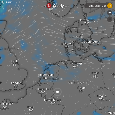
X
Kiinni