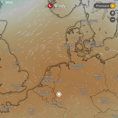
X
Blizu