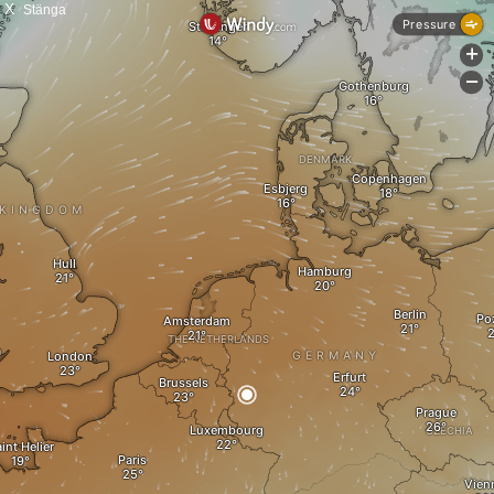
X
Stänga