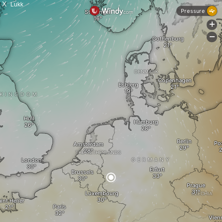
X
Lukk