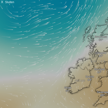
X
Sluiten