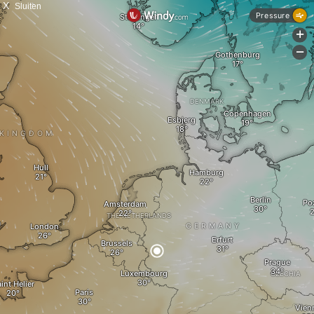
X
Sluiten