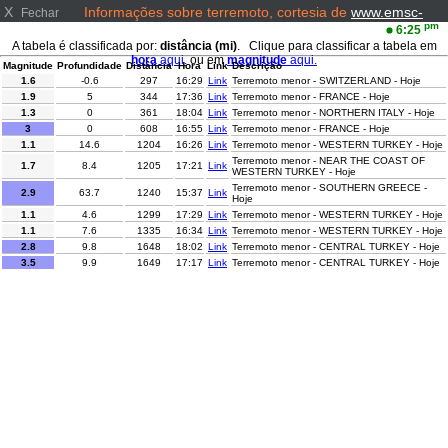
X
Informações sobre terremoto, cortesia de
www.emsc-
Fechar
csem.org/
pm
6:25
A tabela é classificada por:
distância (mi)
. Clique para classificar a tabela em
hora
aqui.
ou em
magnitude
aqui.
Magnitude
Profundidade
Distância
Hora
Link
Descrição
1.6
-0.6
297
16:29
Link
Terremoto menor - SWITZERLAND - Hoje
1.9
5
344
17:36
Link
Terremoto menor - FRANCE - Hoje
1.3
0
361
18:04
Link
Terremoto menor - NORTHERN ITALY - Hoje
3
0
608
16:55
Link
Terremoto menor - FRANCE - Hoje
1.1
14.6
1204
16:26
Link
Terremoto menor - WESTERN TURKEY - Hoje
Terremoto menor - NEAR THE COAST OF
1.7
8.4
1205
17:21
Link
WESTERN TURKEY - Hoje
Terremoto menor - SOUTHERN GREECE -
2.9
63.7
1240
15:37
Link
Hoje
1.1
4.6
1299
17:29
Link
Terremoto menor - WESTERN TURKEY - Hoje
1.1
7.6
1335
16:34
Link
Terremoto menor - WESTERN TURKEY - Hoje
2.8
9.8
1648
18:02
Link
Terremoto menor - CENTRAL TURKEY - Hoje
3.5
9.9
1649
17:17
Link
Terremoto menor - CENTRAL TURKEY - Hoje
1.9
4.6
1766
15:55
Link
Terremoto menor - EASTERN TURKEY - Hoje
1
5
1792
17:25
Link
Terremoto menor - EASTERN TURKEY - Hoje
Terremoto menor - CAUCASUS REGION,
3.3
10
1824
16:11
Link
RUSSIA - Hoje
Terremoto menor - OFFSHORE EL
2.7
12
5792
15:54
Link
SALVADOR - Hoje
Terremoto menor - NORTHERN SUMATRA,
3.2
10
6252
17:25
Link
INDONESIA - Hoje
Terremoto menor - KEPULAUAN BATU,
3.2
6
6325
16:54
Link
INDONESIA - Hoje
Terremoto menor - ANTOFAGASTA, CHILE -
2.7
137.7
6759
17:03
Link
Hoje
3.5
188.9
6828
17:08
Link
Terremoto menor - SALTA, ARGENTINA - Hoje