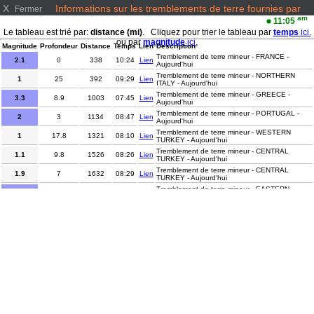
X
Informations sur les tremblements de terre fournies par
Fermer
www.emsc-csem.org/
am
11:05
Le tableau est trié par:
distance (mi)
. Cliquez pour trier le tableau par
temps
ici.
ou par
magnitude
ici.
Magnitude
Profondeur
Distance
Temps
Lien
Description
Tremblement de terre mineur - FRANCE -
2.1
0
338
10:24
Lien
Aujourd'hui
Tremblement de terre mineur - NORTHERN
1
25
392
09:29
Lien
ITALY - Aujourd'hui
Tremblement de terre mineur - GREECE -
3.3
8.9
1003
07:45
Lien
Aujourd'hui
Tremblement de terre mineur - PORTUGAL -
2
3
1134
08:47
Lien
Aujourd'hui
Tremblement de terre mineur - WESTERN
1
17.8
1321
08:10
Lien
TURKEY - Aujourd'hui
Tremblement de terre mineur - CENTRAL
1.1
9.8
1526
08:26
Lien
TURKEY - Aujourd'hui
Tremblement de terre mineur - CENTRAL
1.9
7
1632
08:29
Lien
TURKEY - Aujourd'hui
Tremblement de terre mineur - EASTERN
2
7
1767
10:38
Lien
TURKEY - Aujourd'hui
Tremblement de terre léger - WESTERN
4.3
90
4059
10:42
Lien
XIZANG - Aujourd'hui
Tremblement de terre léger - MADHYA
4.2
417.8
4331
10:41
Lien
PRADESH, INDIA - Aujourd'hui
Tremblement de terre mineur - CENTRAL
2.9
1.1
4419
08:35
Lien
ALASKA - Aujourd'hui
Tremblement de terre mineur - WESTERN
2.2
3
5390
10:17
Lien
TEXAS - Aujourd'hui
Tremblement de terre léger - PANAMA -
4.2
5
5705
09:55
Lien
Aujourd'hui
Tremblement de terre léger - KYUSHU, JAPAN -
4
10
5746
09:18
Lien
Aujourd'hui