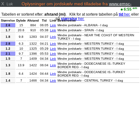
X
Oplysninger om jordskælv med tilladelse fra
www.emsc-
Luk
csem.org/
am
6:55
Tabellen er sorteret efter:
afstand (mi)
. Klik for at sortere tabellen på
tid
her.
eller
på
størrelse
her.
Størrelse
Dybde
Afstand
Tid
Link
Beskrivelse
2.6
15
884
06:05
Link
Mindre jordskælv - ALBANIA - I dag
1.7
20.6
910
05:38
Link
Mindre jordskælv - SPAIN - I dag
Mindre jordskælv - NEAR THE COAST OF WESTERN
1.8
9.8
1283
04:37
Link
TURKEY - I dag
2.8
6.3
1322
04:21
Link
Mindre jordskælv - WESTERN TURKEY - I dag
1.2
10
1325
05:29
Link
Mindre jordskælv - WESTERN TURKEY - I dag
2.1
9.7
1396
05:53
Link
Mindre jordskælv - WESTERN TURKEY - I dag
1.5
7
1409
04:34
Link
Mindre jordskælv - WESTERN TURKEY - I dag
Mindre jordskælv - DODECANESE IS.-TURKEY
1.3
13.9
1422
06:04
Link
BORDER REG - I dag
Mindre jordskælv - DODECANESE IS.-TURKEY
1.8
6.4
1424
04:44
Link
BORDER REG - I dag
1.4
7
1466
04:34
Link
Mindre jordskælv - CENTRAL TURKEY - I dag
1
15.6
1482
05:00
Link
Mindre jordskælv - CENTRAL TURKEY - I dag
1
7
1715
05:35
Link
Mindre jordskælv - CENTRAL TURKEY - I dag
1.1
7
1726
05:28
Link
Mindre jordskælv - CENTRAL TURKEY - I dag
0.8
7
1744
05:06
Link
Mindre jordskælv - EASTERN TURKEY - I dag
0.7
6.9
1785
04:33
Link
Mindre jordskælv - EASTERN TURKEY - I dag
1.7
7
1788
05:51
Link
Mindre jordskælv - EASTERN TURKEY - I dag
2.8
10
5347
05:22
Link
Mindre jordskælv - NEW MEXICO - I dag
Let jordskælv - OFF COAST OF CHIAPAS, MEXICO - I
4.2
17.4
5911
06:26
Link
dag
5
90.2
6495
04:38
Link
Moderat jordskælv - MINDORO, PHILIPPINES - I dag
2.8
159.4
6741
05:03
Link
Mindre jordskælv - ANTOFAGASTA, CHILE - I dag
3.3
204.9
6829
05:51
Link
Mindre jordskælv - SALTA, ARGENTINA - I dag