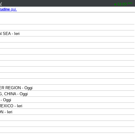
/
am
12:55
tudine
qui.
SEA - Ieri
ER REGION - Oggi
, CHINA - Oggi
- Oggi
EXICO - Ieri
 - Ieri