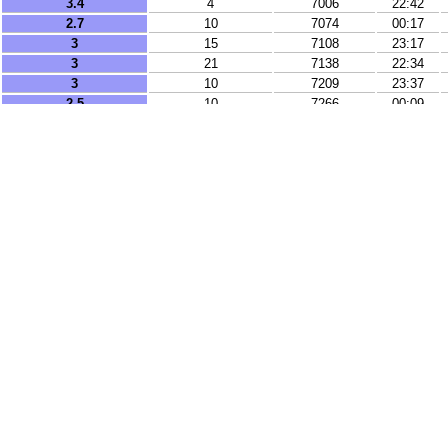
3.4
4
7006
22:42
2.7
10
7074
00:17
3
15
7108
23:17
3
21
7138
22:34
3
10
7209
23:37
2.5
10
7266
00:09
2.8
99
7277
23:32
2.5
12
7591
00:19
3.3
43
7751
23:29
3.9
312
7909
22:47
4.9
27
11475
23:17