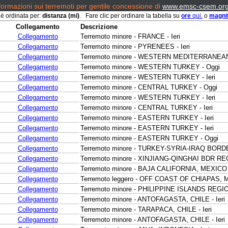
formazioni sui terremoti per gentile concessione di
www.emsc-csem.org
 è ordinata per:
distanza (mi)
. Fare clic per ordinare la tabella su
ore
qui.
o
magni
Collegamento
Descrizione
Collegamento
Terremoto minore - FRANCE - Ieri
Collegamento
Terremoto minore - PYRENEES - Ieri
Collegamento
Terremoto minore - WESTERN MEDITERRANEAN 
Collegamento
Terremoto minore - WESTERN TURKEY - Oggi
Collegamento
Terremoto minore - WESTERN TURKEY - Ieri
Collegamento
Terremoto minore - CENTRAL TURKEY - Oggi
Collegamento
Terremoto minore - WESTERN TURKEY - Ieri
Collegamento
Terremoto minore - CENTRAL TURKEY - Ieri
Collegamento
Terremoto minore - EASTERN TURKEY - Ieri
Collegamento
Terremoto minore - EASTERN TURKEY - Ieri
Collegamento
Terremoto minore - EASTERN TURKEY - Oggi
Collegamento
Terremoto minore - TURKEY-SYRIA-IRAQ BORD
Collegamento
Terremoto minore - XINJIANG-QINGHAI BDR REG
Collegamento
Terremoto minore - BAJA CALIFORNIA, MEXICO 
Collegamento
Terremoto leggero - OFF COAST OF CHIAPAS, M
Collegamento
Terremoto minore - PHILIPPINE ISLANDS REGION
Collegamento
Terremoto minore - ANTOFAGASTA, CHILE - Ieri
Collegamento
Terremoto minore - TARAPACA, CHILE - Ieri
Collegamento
Terremoto minore - ANTOFAGASTA, CHILE - Ieri