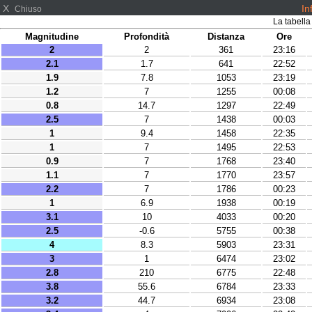
X
In
Chiuso
La tabella
Magnitudine
Profondità
Distanza
Ore
2
2
361
23:16
2.1
1.7
641
22:52
1.9
7.8
1053
23:19
1.2
7
1255
00:08
0.8
14.7
1297
22:49
2.5
7
1438
00:03
1
9.4
1458
22:35
1
7
1495
22:53
0.9
7
1768
23:40
1.1
7
1770
23:57
2.2
7
1786
00:23
1
6.9
1938
00:19
3.1
10
4033
00:20
2.5
-0.6
5755
00:38
4
8.3
5903
23:31
3
1
6474
23:02
2.8
210
6775
22:48
3.8
55.6
6784
23:33
3.2
44.7
6934
23:08