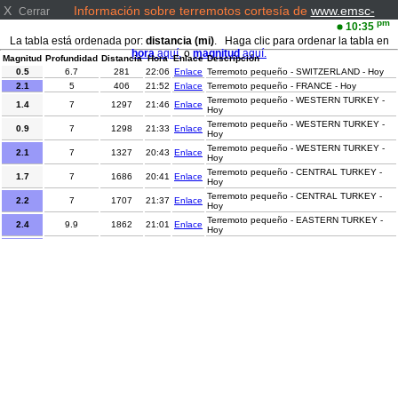
X
Información sobre terremotos cortesía de
www.emsc-
Cerrar
csem.org/
pm
10:35
La tabla está ordenada por:
distancia (mi)
. Haga clic para ordenar la tabla en
hora
aquí.
o
magnitud
aquí.
Magnitud
Profundidad
Distancia
Hora
Enlace
Descripción
0.5
6.7
281
22:06
Enlace
Terremoto pequeño - SWITZERLAND - Hoy
2.1
5
406
21:52
Enlace
Terremoto pequeño - FRANCE - Hoy
Terremoto pequeño - WESTERN TURKEY -
1.4
7
1297
21:46
Enlace
Hoy
Terremoto pequeño - WESTERN TURKEY -
0.9
7
1298
21:33
Enlace
Hoy
Terremoto pequeño - WESTERN TURKEY -
2.1
7
1327
20:43
Enlace
Hoy
Terremoto pequeño - CENTRAL TURKEY -
1.7
7
1686
20:41
Enlace
Hoy
Terremoto pequeño - CENTRAL TURKEY -
2.2
7
1707
21:37
Enlace
Hoy
Terremoto pequeño - EASTERN TURKEY -
2.4
9.9
1862
21:01
Enlace
Hoy
Terremoto pequeño - EASTERN TURKEY -
2.8
1
1864
20:59
Enlace
Hoy
Terremoto pequeño - CAUCASUS REGION,
3.1
10
1889
21:07
Enlace
RUSSIA - Hoy
Terremoto pequeño - CENTRAL ALASKA -
2.6
1.2
4561
20:51
Enlace
Hoy
Terremoto pequeño - DOMINICAN REPUBLIC
3.1
118
4713
21:02
Enlace
REGION - Hoy
2.1
10
4916
22:05
Enlace
Terremoto pequeño - OKLAHOMA - Hoy
2.9
10
4919
22:10
Enlace
Terremoto pequeño - OKLAHOMA - Hoy
Terremoto pequeño - WESTERN TEXAS -
2.3
2.7
5246
21:55
Enlace
Hoy
Terremoto pequeño - WESTERN TEXAS -
2
0
5387
21:19
Enlace