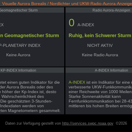
Visuelle Aurora Borealis / Nordlichter und UKW-Radio-Aurora-Anzeig
Geomagnetischer Sturm
Radio Aurora-Anzeigen
0
EX
A-INDEX
in Geomagnetischer Sturm
Ruhig, kein Schwerer Sturm
P-PLANETARY INDEX
NICHT AKTIV
Keine Aurora
Keine Radio Aurora
KP-INDEX Information
A-INDEX Information
etet einen guten Indikator für die
A-INDEX
ist ein Indikator für eine
der Aurora Borealis oder des
verbesserte UKW-Funkkommunika
e höher der Kp-Index ist, desto
einer Reichweite von 1000 Meilen
e Wahrscheinlichkeit des
Starke Sonnenaktivität kann
 Die geschätzten 3-Stunden-
Fernfunkkommunikation bei 28-4
-Indexdaten werden von
mittleren bis hohen Breiten ermög
zten Magnetometern gesammelt.
Daten zur Verfügung gestellt von
http://services.swpc.noaa.gov
©2026