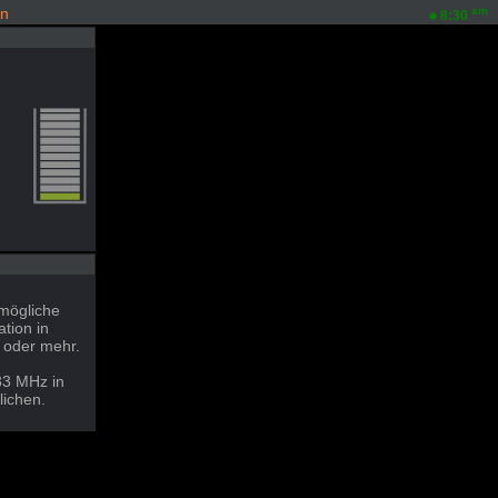
en
am
8:30
 mögliche
tion in
 oder mehr.
33 MHz in
lichen.