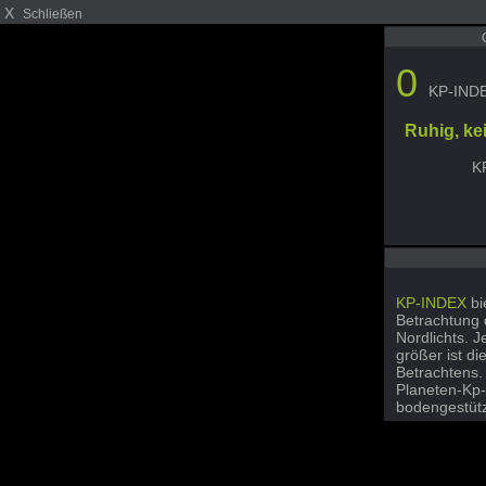
X
Schließen
0
KP-IND
Ruhig, ke
K
KP-INDEX
bi
Betrachtung 
Nordlichts. J
größer ist di
Betrachtens.
Planeten-Kp
bodengestüt