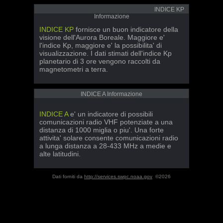
INDICE KP
Informazione
INDICE KP
fornisce un buon indicatore della
visione dell'Aurora Boreale. Maggiore e'
l'indice Kp, maggiore e' la possibilita' di
visualizzazione. I dati stimati dell'indice Kp
planetario di 3 ore vengono raccolti da
magnetometri a terra.
INDICE A Informazione
INDICE A
e' un indicatore di possibili
comunicazioni radio VHF potenziate a una
distanza di 1000 miglia o piu'. Una forte
attivita' solare consente comunicazioni radio
a lunga distanza a 28-433 MHz a medie e
alte latitudini.
Dati forniti da
http://services.swpc.noaa.gov
©2026